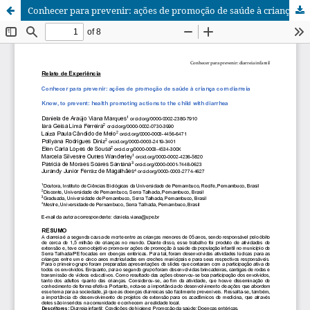
Conhecer para prevenir: ações de promoção de saúde à criança com diarreia