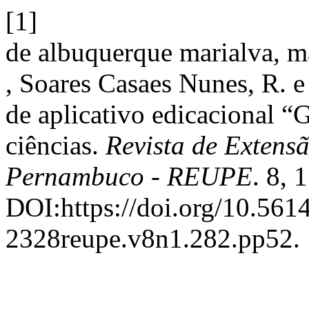
[1]
de albuquerque marialva, mar
, Soares Casaes Nunes, R. e
de aplicativo edicacional “
ciências.
Revista de Extens
Pernambuco - REUPE
. 8, 
DOI:https://doi.org/10.561
2328reupe.v8n1.282.pp52.