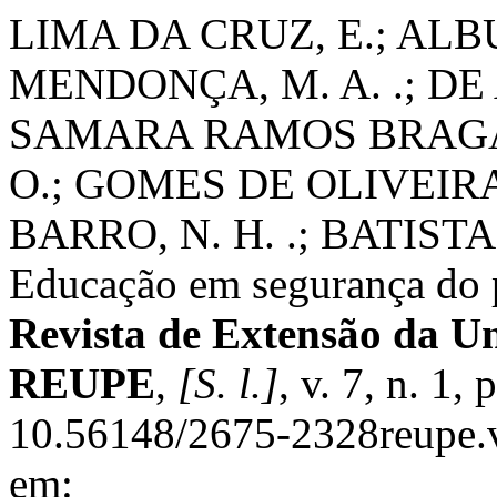
LIMA DA CRUZ, E.; A
MENDONÇA, M. A. .; DE 
SAMARA RAMOS BRAGA, I
O.; GOMES DE OLIVEIRA
BARRO, N. H. .; BATISTA
Educação em segurança do p
Revista de Extensão da U
REUPE
,
[S. l.]
, v. 7, n. 1
10.56148/2675-2328reupe.
em: