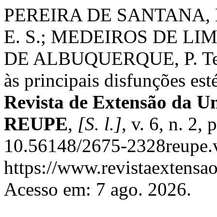
PEREIRA DE SANTANA, 
E. S.; MEDEIROS DE LI
DE ALBUQUERQUE, P. Terap
às principais disfunções est
Revista de Extensão da U
REUPE
,
[S. l.]
, v. 6, n. 2,
10.56148/2675-2328reupe.v
https://www.revistaextensao
Acesso em: 7 ago. 2026.