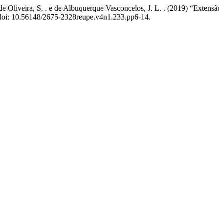
o de Oliveira, S. . e de Albuquerque Vasconcelos, J. L. . (2019) “Ext
. doi: 10.56148/2675-2328reupe.v4n1.233.pp6-14.