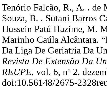
Tenório Falcão, R., A. . de
Souza, B. . Sutani Barros Ca
Hussein Patú Hazime, M. M
Marinho Caúla Alcântara. 
Da Liga De Geriatria Da U
Revista De Extensão Da Un
REUPE
, vol. 6, nº 2, deze
doi:10.56148/2675-2328re