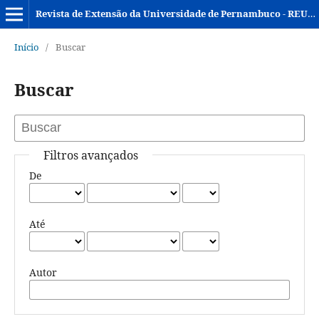
Revista de Extensão da Universidade de Pernambuco - REUPE
Início
/
Buscar
Buscar
Filtros avançados
De
Até
Autor