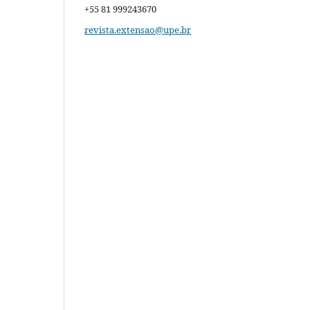
+55 81 999243670
revista.extensao@upe.br