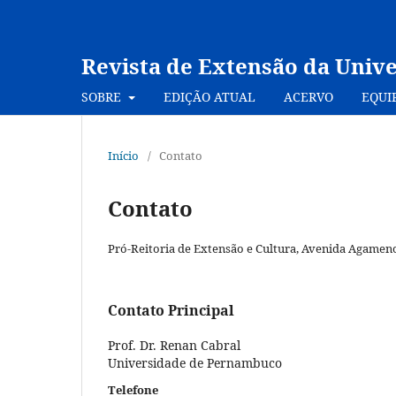
Revista de Extensão da Univ
SOBRE
EDIÇÃO ATUAL
ACERVO
EQUI
Início
/
Contato
Contato
Pró-Reitoria de Extensão e Cultura, Avenida Agamenon
Contato Principal
Prof. Dr. Renan Cabral
Universidade de Pernambuco
Telefone