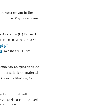
oe vera cream in the
s in mice. Phytomedicine,
 Aloe vera (L.) Burm. f.
 v. 16, n. 2, p. 299-377,
o.php?
20
. Acesso em: 13 set.
hecimento na qualidade da
da densidade de material
 Cirurgia Plástica, São
l gel combined with
e vulgaris: a randomized,