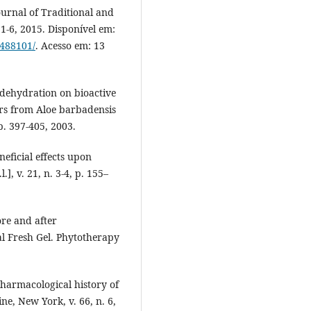
Journal of Traditional and
1-6, 2015. Disponível em:
4488101/
. Acesso em: 13
 dehydration on bioactive
rs from Aloe barbadensis
 p. 397-405, 2003.
eficial effects upon
], v. 21, n. 3-4, p. 155–
ore and after
al Fresh Gel. Phytotherapy
pharmacological history of
ne, New York, v. 66, n. 6,