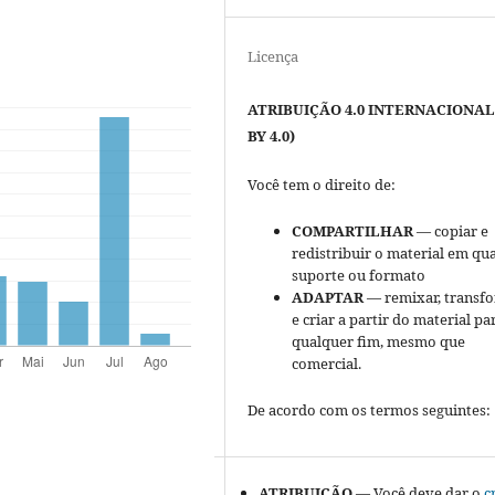
Licença
ATRIBUIÇÃO 4.0 INTERNACIONAL
BY 4.0)
Você tem o direito de:
COMPARTILHAR
— copiar e
redistribuir o material em qu
suporte ou formato
ADAPTAR
— remixar, transfo
e criar a partir do material pa
qualquer fim, mesmo que
comercial.
De acordo com os termos seguintes:
ATRIBUIÇÃO
— Você deve dar o
c