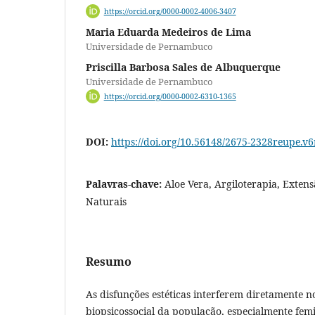
https://orcid.org/0000-0002-4006-3407
Maria Eduarda Medeiros de Lima
Universidade de Pernambuco
Priscilla Barbosa Sales de Albuquerque
Universidade de Pernambuco
https://orcid.org/0000-0002-6310-1365
DOI:
https://doi.org/10.56148/2675-2328reupe.v
Palavras-chave:
Aloe Vera, Argiloterapia, Extens
Naturais
Resumo
As disfunções estéticas interferem diretamente n
biopsicossocial da população, especialmente femi