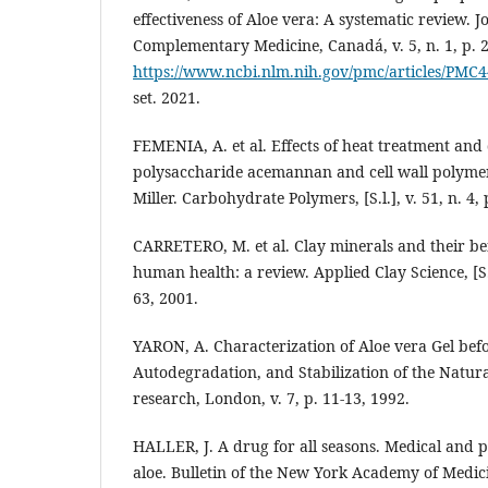
effectiveness of Aloe vera: A systematic review. 
Complementary Medicine, Canadá, v. 5, n. 1, p. 2
https://www.ncbi.nlm.nih.gov/pmc/articles/PMC
set. 2021.
FEMENIA, A. et al. Effects of heat treatment and
polysaccharide acemannan and cell wall polyme
Miller. Carbohydrate Polymers, [S.l.], v. 51, n. 4,
CARRETERO, M. et al. Clay minerals and their ben
human health: a review. Applied Clay Science, [S.l.
63, 2001.
YARON, A. Characterization of Aloe vera Gel bef
Autodegradation, and Stabilization of the Natur
research, London, v. 7, p. 11-13, 1992.
HALLER, J. A drug for all seasons. Medical and 
aloe. Bulletin of the New York Academy of Medici