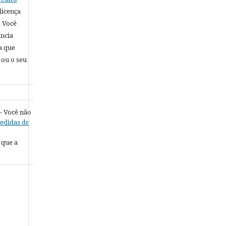
licença
. Você
ância
a que
 ou o seu
 Você não
edidas de
 que a