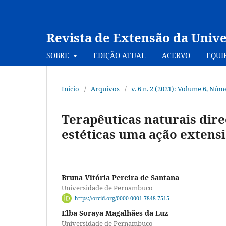
Revista de Extensão da Univ
SOBRE
EDIÇÃO ATUAL
ACERVO
EQUI
Início
/
Arquivos
/
v. 6 n. 2 (2021): Volume 6, Nú
Terapêuticas naturais dire
estéticas uma ação extensi
Bruna Vitória Pereira de Santana
Universidade de Pernambuco
https://orcid.org/0000-0001-7848-7515
Elba Soraya Magalhães da Luz
Universidade de Pernambuco