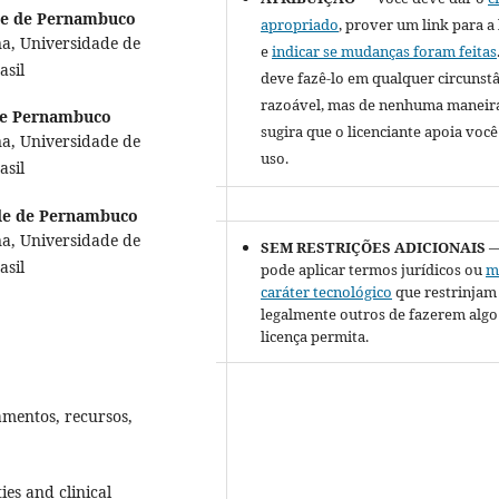
de de Pernambuco
apropriado
, prover um link para a 
a, Universidade de
e
indicar se mudanças foram feitas
sil
deve fazê-lo em qualquer circunst
razoável, mas de nenhuma maneir
de Pernambuco
sugira que o licenciante apoia você
a, Universidade de
uso.
sil
de de Pernambuco
a, Universidade de
SEM RESTRIÇÕES ADICIONAIS
—
sil
pode aplicar termos jurídicos ou
m
caráter tecnológico
que restrinjam
legalmente outros de fazerem algo
licença permita.
amentos, recursos,
ies and clinical