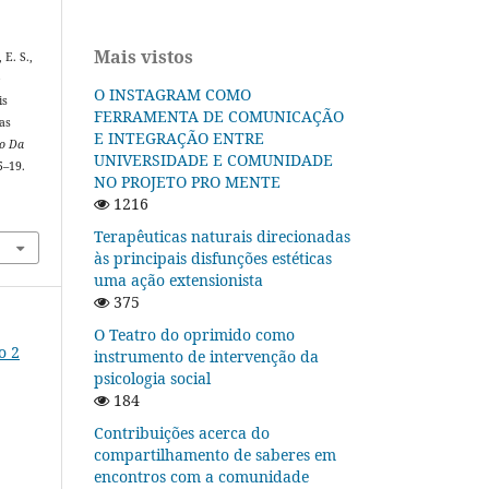
Mais vistos
 E. S.,
e
O INSTAGRAM COMO
is
FERRAMENTA DE COMUNICAÇÃO
cas
E INTEGRAÇÃO ENTRE
ão Da
UNIVERSIDADE E COMUNIDADE
 5–19.
NO PROJETO PRO MENTE
1216
Terapêuticas naturais direcionadas
às principais disfunções estéticas
uma ação extensionista
375
O Teatro do oprimido como
o 2
instrumento de intervenção da
psicologia social
184
Contribuições acerca do
compartilhamento de saberes em
encontros com a comunidade