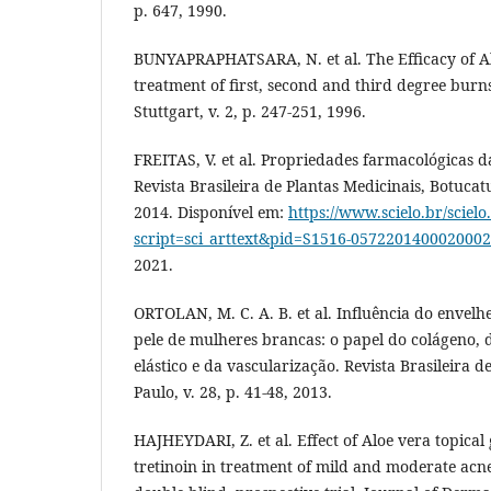
p. 647, 1990.
BUNYAPRAPHATSARA, N. et al. The Efficacy of Al
treatment of first, second and third degree burn
Stuttgart, v. 2, p. 247-251, 1996.
FREITAS, V. et al. Propriedades farmacológicas da
Revista Brasileira de Plantas Medicinais, Botucatu,
2014. Disponível em:
https://www.scielo.br/sciel
script=sci_arttext&pid=S1516-057220140002000
2021.
ORTOLAN, M. C. A. B. et al. Influência do envel
pele de mulheres brancas: o papel do colágeno, 
elástico e da vascularização. Revista Brasileira de
Paulo, v. 28, p. 41-48, 2013.
HAJHEYDARI, Z. et al. Effect of Aloe vera topica
tretinoin in treatment of mild and moderate acn