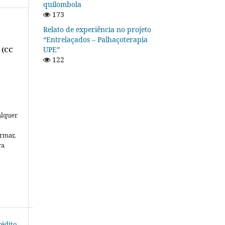
quilombola
173
Relato de experiência no projeto
“Entrelaçados – Palhaçoterapia
UPE”
 (CC
122
alquer
rmar,
ra
rédito