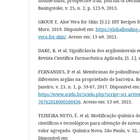
double-blind, prospective trial. Journal of Derm
Basingstoke, v. 25, n. 2, p. 123-9, 2013.
GROUP, E. Aloe Vera for Skin: [S.l.]: DIY Recipes 
More, 2019. Disponível em:
https://globalhealing
vera-for-skin/
. Acesso em: 13 set. 2021.
DARE, R. et al. Significância dos argilominerais
Revista Científica Farmacêutica Aplicada, [S. I.], v
FERNANDES, P. et al. Membranas de polisulfona/a
diferentes argilas na propriedade de barreira. Re
Janeiro, v. 23, n. 1, p. 59-67, 2017. Disponível em:
https://www.scielo.br/scielo.php?script=sci_artt
70762018000100436
. Acesso em: 13 set. 2021.
TEIXEIRA NETO, É. et al. Modificação química de 
científicos e tecnológicos para obtenção de nov
valor agregado. Química Nova, São Paulo, v. 32, n
Disponível em: