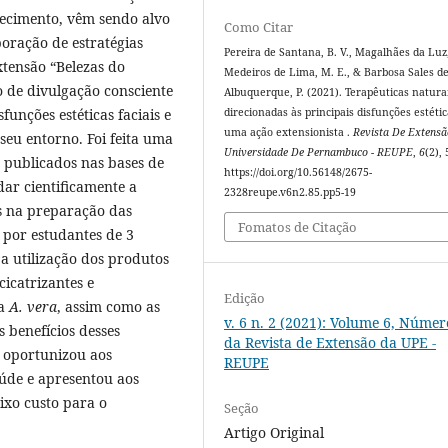
lhecimento, vêm sendo alvo
Como Citar
boração de estratégias
Pereira de Santana, B. V., Magalhães da Luz,
extensão “Belezas do
Medeiros de Lima, M. E., & Barbosa Sales d
de divulgação consciente
Albuquerque, P. (2021). Terapêuticas natura
direcionadas às principais disfunções estéti
funções estéticas faciais e
uma ação extensionista .
Revista De Extens
eu entorno. Foi feita uma
Universidade De Pernambuco - REUPE
,
6
(2),
, publicados nas bases de
https://doi.org/10.56148/2675-
dar cientificamente a
2328reupe.v6n2.85.pp5-19
s na preparação das
Fomatos de Citação
a por estudantes de 3
a utilização dos produtos
cicatrizantes e
Edição
 a
A. vera
, assim como as
v. 6 n. 2 (2021): Volume 6, Númer
 benefícios desses
da Revista de Extensão da UPE -
o oportunizou aos
REUPE
úde e apresentou aos
ixo custo para o
Seção
Artigo Original