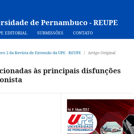
ersidade de Pernambuco - REUPE
PE EDITORIAL
SUBMISSÕES
CONTATO
mero 2 da Revista de Extensão da UPE - REUPE
/
Artigo Original
cionadas às principais disfunções
onista