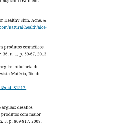
atological Treatment,
for Healthy Skin, Acne, &
.com/natural-health/aloe-
 em produtos cosméticos.
. 36, n. 1, p. 59-67, 2013.
rgila: influência de
vista Matéria, Rio de
ext&pid=S1517-
argilas: desafios
os produtos com maior
. 3, p. 809-817, 2009.