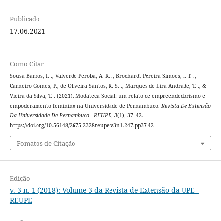
Publicado
17.06.2021
Como Citar
Sousa Barros, I. ., Valverde Peroba, A. R. ., Brochardt Pereira Simões, I. T. .,
Carneiro Gomes, P., de Oliveira Santos, R. S. ., Marques de Lira Andrade, T. ., &
Vieira da Silva, T. . (2021). Modateca Social: um relato de empreendedorismo e
empoderamento feminino na Universidade de Pernambuco.
Revista De Extensão
Da Universidade De Pernambuco - REUPE
,
3
(1), 37–42.
https://doi.org/10.56148/2675-2328reupe.v3n1.247.pp37-42
Fomatos de Citação
Edição
v. 3 n. 1 (2018): Volume 3 da Revista de Extensão da UPE -
REUPE