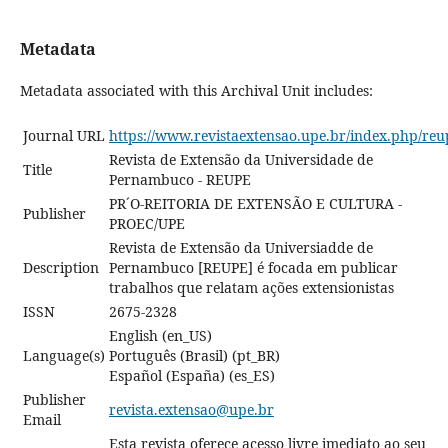
Metadata
Metadata associated with this Archival Unit includes:
Journal URL
https://www.revistaextensao.upe.br/index.php/reu
Revista de Extensão da Universidade de
Title
Pernambuco - REUPE
PR´O-REITORIA DE EXTENSÃO E CULTURA -
Publisher
PROEC/UPE
Revista de Extensão da Universiadde de
Description
Pernambuco [REUPE] é focada em publicar
trabalhos que relatam ações extensionistas
ISSN
2675-2328
English (en_US)
Language(s)
Português (Brasil) (pt_BR)
Español (España) (es_ES)
Publisher
revista.extensao@upe.br
Email
Esta revista oferece acesso livre imediato ao seu