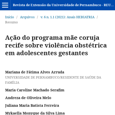
Revista de Extensão da Universidade de Pernambuco - REUPE
Início
/
Arquivos
/
v. 6 n. 1.1 (2021): Anais HEBIATRIA
/
Resumo
Ação do programa mãe coruja
recife sobre violência obstétrica
em adolescentes gestantes
Mariana de Fátima Alves Arruda
UNIVERSIDADE DE PERNAMBUCO/RESIDENTE DE SAÚDE DA
FAMÍLIA
Maria Caroline Machado Serafim
Andreza de Oliveira Melo
Juliana Maria Batista Ferreira
Mykaella Monyque da Silva Lima