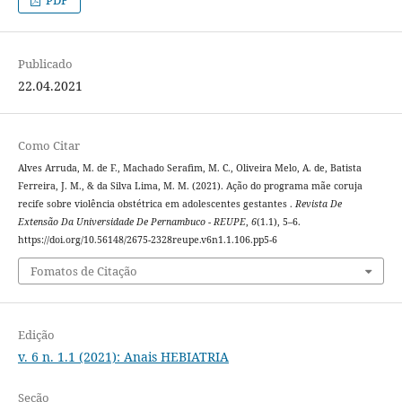
Publicado
22.04.2021
Como Citar
Alves Arruda, M. de F., Machado Serafim, M. C., Oliveira Melo, A. de, Batista
Ferreira, J. M., & da Silva Lima, M. M. (2021). Ação do programa mãe coruja
recife sobre violência obstétrica em adolescentes gestantes .
Revista De
Extensão Da Universidade De Pernambuco - REUPE
,
6
(1.1), 5–6.
https://doi.org/10.56148/2675-2328reupe.v6n1.1.106.pp5-6
Fomatos de Citação
Edição
v. 6 n. 1.1 (2021): Anais HEBIATRIA
Seção