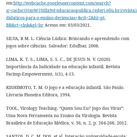
em:
http://webcache.googleusercontent.com/search?
q=cache:O5mW5Ydlx9sJ:educacaopublica.cederj.edu.br/revista/a
didaticos-para-o-ensino-deciencias+&cd=2&hl=pt-
BR&ct=clnk&gl=br
Acesso em: 03/03/2021.
SILVA, R M. L. Ciência Lúdica: Brincando e aprendendo com
jogos sobre ciências. Salvador: Edufbar, 2008.
LIMA, K. T. S., LIMA, S. S. C., DE JESUS N. V. (2020).
Importância da ludicidade na educação infantil. Revista
Facimp-Empowerment, 1(1), 4-13.
KISHIMOTO, T. M. O jogo e a educação infantil. São Paulo.
Livraria Pioneira Editora, 1994.
TOOL, Virology Teaching. “Quem Sou Eu? Jogo dos Vírus”:
Uma Nova Ferramenta no Ensino da Virologia. Revista
Brasileira de Educação Médica, v. 36, n. 2, p. 264-268, 2012.
SANTOS, D. C. M. DOS, et al. Interação universidade-escola: