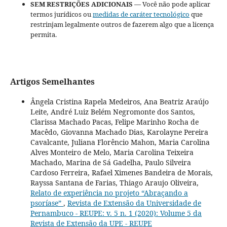
SEM RESTRIÇÕES ADICIONAIS
— Você não pode aplicar
termos jurídicos ou
medidas de caráter tecnológico
que
restrinjam legalmente outros de fazerem algo que a licença
permita.
Artigos Semelhantes
Ângela Cristina Rapela Medeiros, Ana Beatriz Araújo
Leite, André Luiz Belém Negromonte dos Santos,
Clarissa Machado Pacas, Felipe Marinho Rocha de
Macêdo, Giovanna Machado Dias, Karolayne Pereira
Cavalcante, Juliana Florêncio Mahon, Maria Carolina
Alves Monteiro de Melo, Maria Carolina Teixeira
Machado, Marina de Sá Gadelha, Paulo Silveira
Cardoso Ferreira, Rafael Ximenes Bandeira de Morais,
Rayssa Santana de Farias, Thiago Araujo Oliveira,
Relato de experiência no projeto “Abraçando a
psoríase”
,
Revista de Extensão da Universidade de
Pernambuco - REUPE: v. 5 n. 1 (2020): Volume 5 da
Revista de Extensão da UPE - REUPE