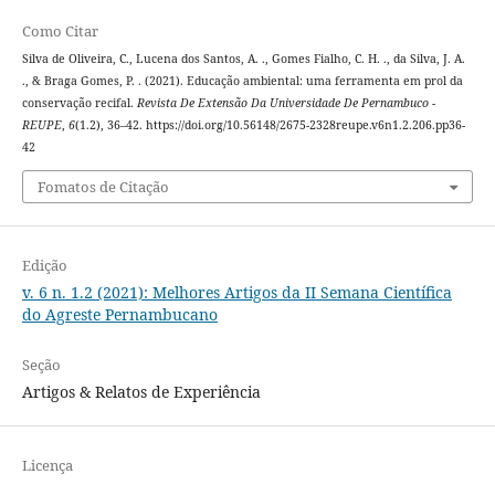
Como Citar
Silva de Oliveira, C., Lucena dos Santos, A. ., Gomes Fialho, C. H. ., da Silva, J. A.
., & Braga Gomes, P. . (2021). Educação ambiental: uma ferramenta em prol da
conservação recifal.
Revista De Extensão Da Universidade De Pernambuco -
REUPE
,
6
(1.2), 36–42. https://doi.org/10.56148/2675-2328reupe.v6n1.2.206.pp36-
42
Fomatos de Citação
Edição
v. 6 n. 1.2 (2021): Melhores Artigos da II Semana Científica
do Agreste Pernambucano
Seção
Artigos & Relatos de Experiência
Licença