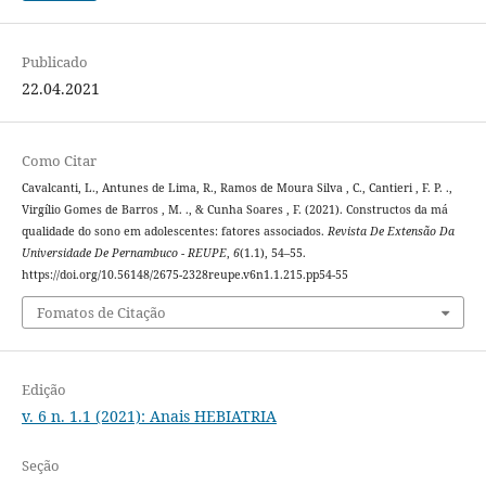
Publicado
22.04.2021
Como Citar
Cavalcanti, L., Antunes de Lima, R., Ramos de Moura Silva , C., Cantieri , F. P. .,
Virgílio Gomes de Barros , M. ., & Cunha Soares , F. (2021). Constructos da má
qualidade do sono em adolescentes: fatores associados.
Revista De Extensão Da
Universidade De Pernambuco - REUPE
,
6
(1.1), 54–55.
https://doi.org/10.56148/2675-2328reupe.v6n1.1.215.pp54-55
Fomatos de Citação
Edição
v. 6 n. 1.1 (2021): Anais HEBIATRIA
Seção