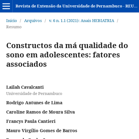
Revista de Extensão da Universidade de Pernambuco - REUPE
Início
/
Arquivos
/
v. 6 n. 1.1 (2021): Anais HEBIATRIA
/
Resumo
Constructos da má qualidade do
sono em adolescentes: fatores
associados
Lailah Cavalcanti
Universidade de Pernambuco
Rodrigo Antunes de Lima
Caroline Ramos de Moura Silva
Francys Paula Cantieri
Mauro Virgílio Gomes de Barros