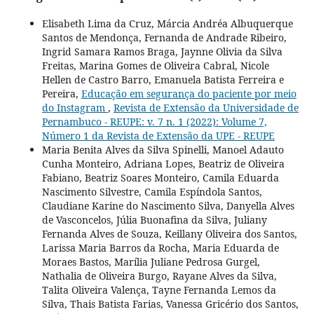
Elisabeth Lima da Cruz, Márcia Andréa Albuquerque
Santos de Mendonça, Fernanda de Andrade Ribeiro,
Ingrid Samara Ramos Braga, Jaynne Olivia da Silva
Freitas, Marina Gomes de Oliveira Cabral, Nicole
Hellen de Castro Barro, Emanuela Batista Ferreira e
Pereira,
Educação em segurança do paciente por meio
do Instagram
,
Revista de Extensão da Universidade de
Pernambuco - REUPE: v. 7 n. 1 (2022): Volume 7,
Número 1 da Revista de Extensão da UPE - REUPE
Maria Benita Alves da Silva Spinelli, Manoel Adauto
Cunha Monteiro, Adriana Lopes, Beatriz de Oliveira
Fabiano, Beatriz Soares Monteiro, Camila Eduarda
Nascimento Silvestre, Camila Espíndola Santos,
Claudiane Karine do Nascimento Silva, Danyella Alves
de Vasconcelos, Júlia Buonafina da Silva, Juliany
Fernanda Alves de Souza, Keillany Oliveira dos Santos,
Larissa Maria Barros da Rocha, Maria Eduarda de
Moraes Bastos, Marília Juliane Pedrosa Gurgel,
Nathalia de Oliveira Burgo, Rayane Alves da Silva,
Talita Oliveira Valença, Tayne Fernanda Lemos da
Silva, Thais Batista Farias, Vanessa Gricério dos Santos,