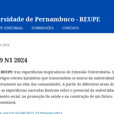
ersidade de Pernambuco - REUPE
PE EDITORIAL
SUBMISSÕES
CONTATO
N1 2024
 9 N1 2024
e
REUPE
traz experiências inspiradoras de Extensão Universitária. 
rtigos retrata iniciativas que transcendem os muros da universidad
tivamente na vida das comunidades. A partir de diferentes áreas d
 as experiências narradas ilustram sobre o potencial da universid
mento social, na promoção da saúde e na construção de um futuro
stentável.
doi.org/10.56148/2675-2328reupe.v9n1