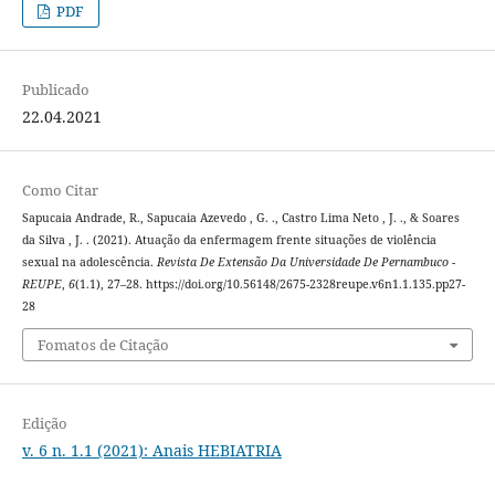
PDF
Publicado
22.04.2021
Como Citar
Sapucaia Andrade, R., Sapucaia Azevedo , G. ., Castro Lima Neto , J. ., & Soares
da Silva , J. . (2021). Atuação da enfermagem frente situações de violência
sexual na adolescência.
Revista De Extensão Da Universidade De Pernambuco -
REUPE
,
6
(1.1), 27–28. https://doi.org/10.56148/2675-2328reupe.v6n1.1.135.pp27-
28
Fomatos de Citação
Edição
v. 6 n. 1.1 (2021): Anais HEBIATRIA