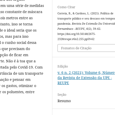
stem uma série de medidas
Como Citar
uso constante de máscara
Correia, B., & Cardoso, L. (2021). Política de
ois metros entre as
transporte público e seu descaso em tempos
anto, isso se torna
pandemia.
Revista De Extensão Da Universi
Pernambuco - REUPE
,
6
(2), 59–62.
e o ideal seria que os
https://doi.org/10.56148/2675-
os, mas para isso
2328reupe.v6n2.255.pp59-62
l o cunho social dessa
Fomatos de Citação
s que precisam do
pção de ficar em
te. Não é à toa que a
Edição
fetada pelo Covid-19. Com
v. 6 n. 2 (2021): Volume 6, Númer
ortância de um transporte
da Revista de Extensão da UPE -
nação e pensar em
REUPE
os gastos, otimizar o
 os poluentes, entre
Seção
Resumo