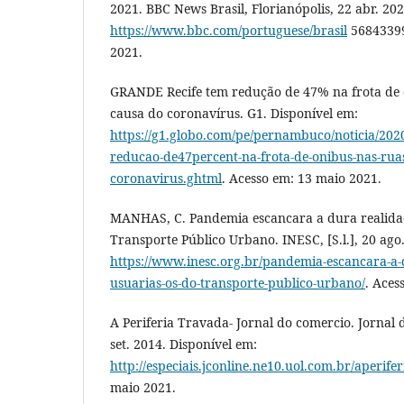
2021. BBC News Brasil, Florianópolis, 22 abr. 202
https://www.bbc.com/portuguese/brasil
56843399
2021.
GRANDE Recife tem redução de 47% na frota de 
causa do coronavírus. G1. Disponível em:
https://g1.globo.com/pe/pernambuco/noticia/2020
reducao-de47percent-na-frota-de-onibus-nas-rua
coronavirus.ghtml
. Acesso em: 13 maio 2021.
MANHAS, C. Pandemia escancara a dura realidad
Transporte Público Urbano. INESC, [S.l.], 20 ago
https://www.inesc.org.br/pandemia-escancara-a-
usuarias-os-do-transporte-publico-urbano/
. Aces
A Periferia Travada- Jornal do comercio. Jornal 
set. 2014. Disponível em:
http://especiais.jconline.ne10.uol.com.br/aperife
maio 2021.