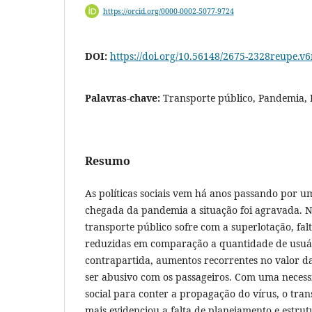
https://orcid.org/0000-0002-5077-9724
DOI:
https://doi.org/10.56148/2675-2328reupe.v
Palavras-chave:
Transporte público, Pandemia, 
Resumo
As políticas sociais vem há anos passando por 
chegada da pandemia a situação foi agravada. 
transporte público sofre com a superlotação, fal
reduzidas em comparação a quantidade de usuár
contrapartida, aumentos recorrentes no valor 
ser abusivo com os passageiros. Com uma necess
social para conter a propagação do vírus, o tran
mais evidenciou a falta de planejamento e estru