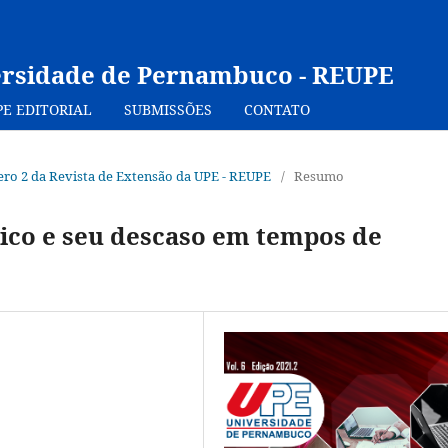
ersidade de Pernambuco - REUPE
PE EDITORIAL
SUBMISSÕES
CONTATO
mero 2 da Revista de Extensão da UPE - REUPE
/
Resumo
lico e seu descaso em tempos de