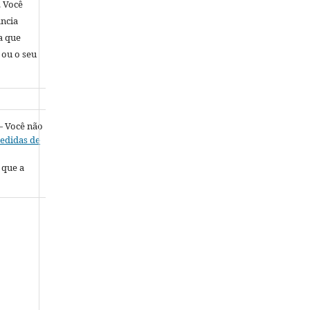
. Você
ância
a que
 ou o seu
 Você não
edidas de
 que a