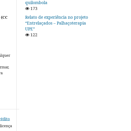
quilombola
173
Relato de experiência no projeto
 (CC
“Entrelaçados – Palhaçoterapia
UPE”
122
alquer
rmar,
ra
rédito
licença