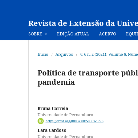
Revista de Extensão da Univ
SOBRE
EDIÇÃO ATUAL
ACERVO
EQUI
Início
/
Arquivos
/
v. 6 n. 2 (2021): Volume 6, Nú
Política de transporte púb
pandemia
Bruna Correia
Universidade de Pernambuco
https://orcid.org/0000-0002-0507-1778
Lara Cardoso
Universidade de Pernambuco