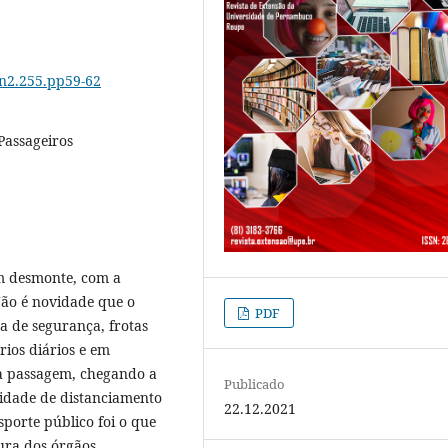
6n2.255.pp59-62
Passageiros
um desmonte, com a
Não é novidade que o
PDF
ta de segurança, frotas
ios diários e em
da passagem, chegando a
Publicado
idade de distanciamento
22.12.2021
sporte público foi o que
tura dos órgãos