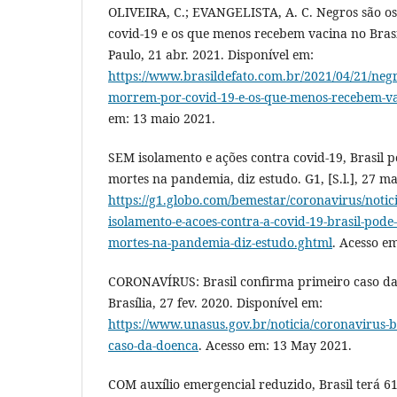
OLIVEIRA, C.; EVANGELISTA, A. C. Negros são o
covid-19 e os que menos recebem vacina no Brasil
Paulo, 21 abr. 2021. Disponível em:
https://www.brasildefato.com.br/2021/04/21/negr
morrem-por-covid-19-e-os-que-menos-recebem-va
em: 13 maio 2021.
SEM isolamento e ações contra covid-19, Brasil p
mortes na pandemia, diz estudo. G1, [S.l.], 27 ma
https://g1.globo.com/bemestar/coronavirus/notic
isolamento-e-acoes-contra-a-covid-19-brasil-pode-
mortes-na-pandemia-diz-estudo.ghtml
. Acesso e
CORONAVÍRUS: Brasil confirma primeiro caso da
Brasília, 27 fev. 2020. Disponível em:
https://www.unasus.gov.br/noticia/coronavirus-b
caso-da-doenca
. Acesso em: 13 May 2021.
COM auxílio emergencial reduzido, Brasil terá 