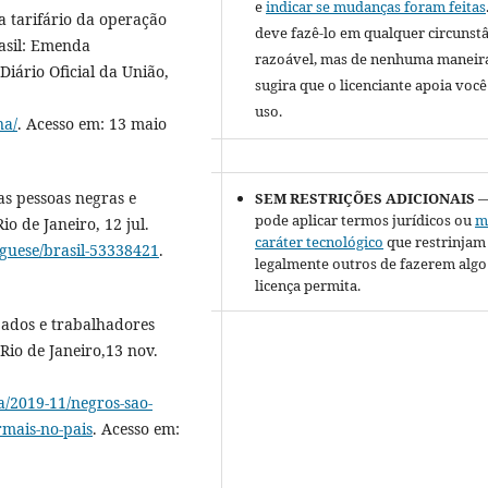
e
indicar se mudanças foram feitas
a tarifário da operação
deve fazê-lo em qualquer circunst
asil: Emenda
razoável, mas de nenhuma maneir
Diário Oficial da União,
sugira que o licenciante apoia você
uso.
na/
. Acesso em: 13 maio
s pessoas negras e
SEM RESTRIÇÕES ADICIONAIS
—
pode aplicar termos jurídicos ou
m
o de Janeiro, 12 jul.
caráter tecnológico
que restrinjam
guese/brasil-53338421
.
legalmente outros de fazerem algo
licença permita.
ados e trabalhadores
 Rio de Janeiro,13 nov.
a/2019-11/negros-sao-
rmais-no-pais
. Acesso em: