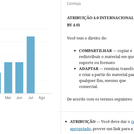
Licença
ATRIBUIÇÃO 4.0 INTERNACIONAL
BY 4.0)
Você tem o direito de:
COMPARTILHAR
— copiar e
redistribuir o material em qu
suporte ou formato
ADAPTAR
— remixar, transfo
e criar a partir do material pa
qualquer fim, mesmo que
comercial.
De acordo com os termos seguintes:
ATRIBUIÇÃO
— Você deve dar o
c
apropriado
, prover um link para a 