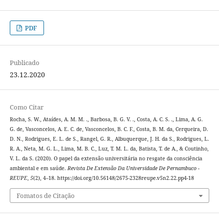
PDF
Publicado
23.12.2020
Como Citar
Rocha, S. W., Ataídes, A. M. M. ., Barbosa, B. G. V. ., Costa, A. C. S. ., Lima, A. G.
G. de, Vasconcelos, A. E. C. de, Vasconcelos, B. C. F., Costa, B. M. da, Cerqueira, D.
D. N., Rodrigues, E. L. de S., Rangel, G. R., Albuquerque, J. H. da S., Rodrigues, L.
R. A., Neta, M. G. L., Lima, M. B. C., Luz, T. M. L. da, Batista, T. de A., & Coutinho,
V. L. da S. (2020). O papel da extensão universitária no resgate da consciência
ambiental e em saúde.
Revista De Extensão Da Universidade De Pernambuco -
REUPE
,
5
(2), 4–18. https://doi.org/10.56148/2675-2328reupe.v5n2.22.pp4-18
Fomatos de Citação